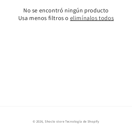
c
No se encontró ningún producto
i
Usa menos filtros o
elimínalos todos
ó
n
:
© 2026,
Shoclo store
Tecnología de Shopify