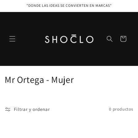
Ir
"DONDE LAS IDEAS SE CONVIERTEN EN MARCAS"
directamente
al contenido
Carrito
C
Mr Ortega - Mujer
o
l
Filtrar y ordenar
0 productos
e
c