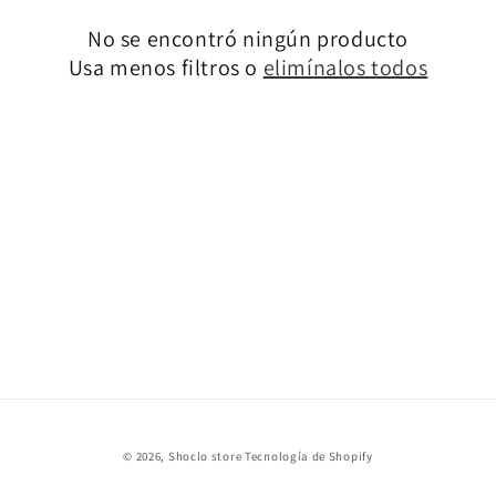
c
No se encontró ningún producto
i
Usa menos filtros o
elimínalos todos
ó
n
:
© 2026,
Shoclo store
Tecnología de Shopify