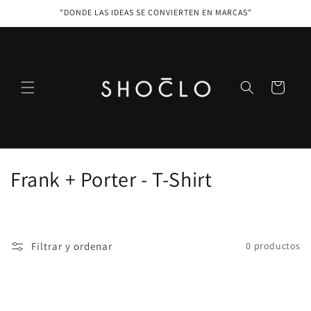
Ir
"DONDE LAS IDEAS SE CONVIERTEN EN MARCAS"
directamente
al contenido
Carrito
C
Frank + Porter - T-Shirt
o
l
Filtrar y ordenar
0 productos
e
c