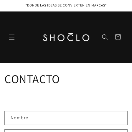
Ir
"DONDE LAS IDEAS SE CONVIERTEN EN MARCAS"
directamente
al contenido
Carrito
CONTACTO
F
Nombre
o
r